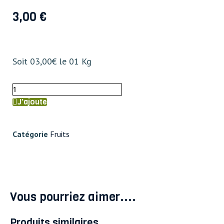
3,00
€
Soit 03,00€ le 01 Kg
Prune
Jaune
J'ajoute
500
g
Catégorie
Fruits
quantity
Vous pourriez aimer....
Produits similaires