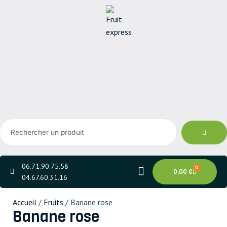
Aller
au
contenu
Rechercher
un
produit
06.71.90.75.58
0
0,00
€
Panier
04.67.60.31.16
Accueil
/
Fruits
/ Banane rose
Banane rose