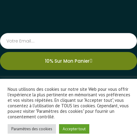
Email
10% Sur Mon Panier
Nous utilisons des cookies sur notre site Web pour vous offrir
Accueil
Boutique
F.A.Q
Contact
C.G.V.
Confidentialité
l'expérience la plus pertinente en mémorisant vos préférences
et vos visites répétées. En cliquant sur "Accepter tout", vous
Réalisé Par L'agence France Logo© | Contactez L'agence Ici
consentez à l'utilisation de TOUS les cookies. Cependant, vous
pouvez visiter "Paramètres des cookies" pour fournir un
consentement contrôlé.
Paramètres des cookies
Accepter tout